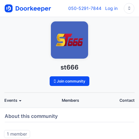
050-5291-7844
Log in
st666
Join community
Events
Members
Contact
About this community
1 member