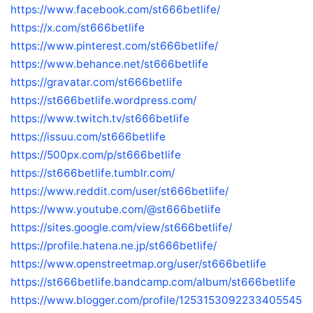
https://www.facebook.com/st666betlife/
https://x.com/st666betlife
https://www.pinterest.com/st666betlife/
https://www.behance.net/st666betlife
https://gravatar.com/st666betlife
https://st666betlife.wordpress.com/
https://www.twitch.tv/st666betlife
https://issuu.com/st666betlife
https://500px.com/p/st666betlife
https://st666betlife.tumblr.com/
https://www.reddit.com/user/st666betlife/
https://www.youtube.com/@st666betlife
https://sites.google.com/view/st666betlife/
https://profile.hatena.ne.jp/st666betlife/
https://www.openstreetmap.org/user/st666betlife
https://st666betlife.bandcamp.com/album/st666betlife
https://www.blogger.com/profile/1253153092233405545